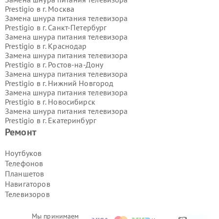
Prestigio в г.
Москва
Замена шнура питания телевизора
Prestigio в г.
Санкт-Петербург
Замена шнура питания телевизора
Prestigio в г.
Краснодар
Замена шнура питания телевизора
Prestigio в г.
Ростов-на-Дону
Замена шнура питания телевизора
Prestigio в г.
Нижний Новгород
Замена шнура питания телевизора
Prestigio в г.
Новосибирск
Замена шнура питания телевизора
Prestigio в г.
Екатеринбург
Замена шнура питания телевизора
Ремонт
Prestigio в г.
Казань
Замена шнура питания телевизора
Ноутбуков
Prestigio в г.
Воронеж
Телефонов
Замена шнура питания телевизора
Планшетов
Prestigio в г.
Волгоград
Навигаторов
Замена шнура питания телевизора
Телевизоров
Prestigio в г.
Самара
Замена шнура питания телевизора
Prestigio в г.
Пермь
Мы принимаем