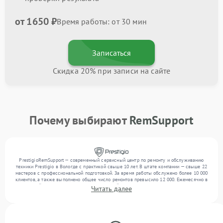
от 1650 ₽
Время работы: от 30 мин
Записаться
Скидка 20% при записи на сайте
Почему выбирают
RemSupport
PrestigioRemSupport — современный сервисный центр по ремонту и обслуживанию
техники Prestigio в Вологде с практикой свыше 10 лет. В штате компании — свыше 22
мастеров с профессиональной подготовкой. За время работы обслужено более 10 000
клиентов, а также выполнено общее число ремонтов превысило 12 000. Ежемесячно в
сервисный центр поступает более 300 устройств, включая , , . Мы выполняем ремонт
Читать далее
различного уровня сложности и обеспечиваем надежный результат благодаря опыту
команды.