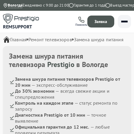
а Яндекс
Вологда
Ежедневно с 9:00 до 21:00
Гарантия до 1 года
Выезд мастера 
Заявка
Позвонить
REMSUPPORT
Главная
Ремонт телевизоров
Замена шнура питания
Замена шнура питания
телевизора
Prestigio
в Вологде
Замена шнура питания телевизоров Prestigio от
20 мин
— экспресс-обслуживание
До 30% экономии
— всегда свежие акции и
спецпредложения
Контроль на каждом этапе
— статус ремонта по
запросу
Диагностика Prestigio от 10 мин
— точное
выявление
Официальная гарантия до 12 мес.
— любые
проверки результата