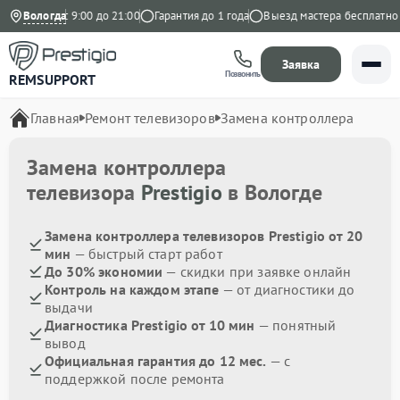
едневно с 9:00 до 21:00
Вологда
Гарантия до 1 года
Выезд мастера бесплатно
Заявка
Позвонить
REMSUPPORT
Главная
Ремонт телевизоров
Замена контроллера
Замена контроллера
телевизора
Prestigio
в Вологде
Замена контроллера телевизоров Prestigio от 20
мин
— быстрый старт работ
До 30% экономии
— скидки при заявке онлайн
Контроль на каждом этапе
— от диагностики до
выдачи
Диагностика Prestigio от 10 мин
— понятный
вывод
Официальная гарантия до 12 мес.
— с
поддержкой после ремонта