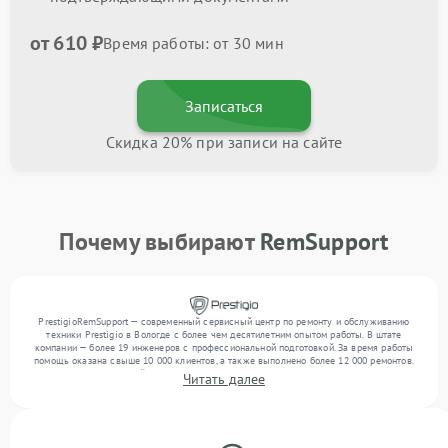
от 610 ₽
Время работы: от 30 мин
Записаться
Скидка 20% при записи на сайте
Почему выбирают
RemSupport
PrestigioRemSupport — современный сервисный центр по ремонту и обслуживанию
техники Prestigio в Вологде с более чем десятилетним опытом работы. В штате
компании — более 19 инженеров с профессиональной подготовкой. За время работы
помощь оказана свыше 10 000 клиентов, а также выполнено более 12 000 ремонтов.
Ежемесячно в сервисный центр поступает свыше 300 единиц техники, включая , , . Мы
Читать далее
работаем с широким спектром неисправностей и поддерживаем высокий стандарт
качества благодаря опыту команды.