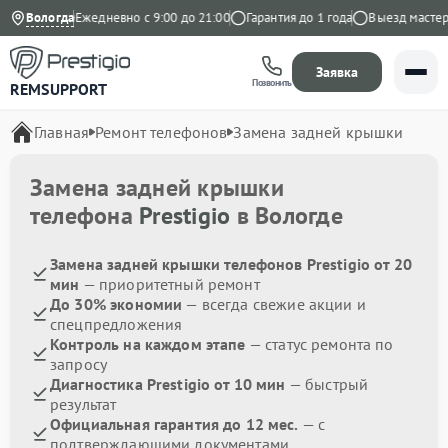
а Яндекс
Вологда
Ежедневно с 9:00 до 21:00
Гарантия до 1 года
Выезд мастера 
Заявка
Позвонить
REMSUPPORT
Главная
Ремонт телефонов
Замена задней крышки
Замена задней крышки
телефона
Prestigio
в Вологде
Замена задней крышки телефонов Prestigio от 20
мин
— приоритетный ремонт
До 30% экономии
— всегда свежие акции и
спецпредложения
Контроль на каждом этапе
— статус ремонта по
запросу
Диагностика Prestigio от 10 мин
— быстрый
результат
Официальная гарантия до 12 мес.
— с
подтверждающими документами