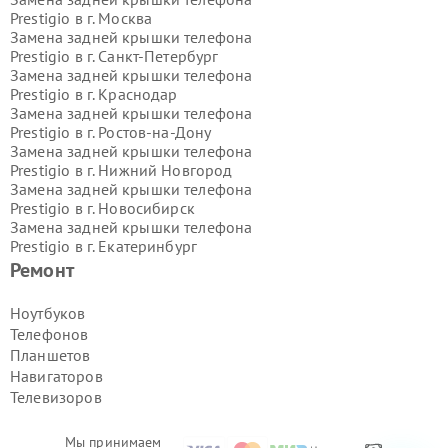
Prestigio в г.
Москва
Замена задней крышки телефона
Prestigio в г.
Санкт-Петербург
Замена задней крышки телефона
Prestigio в г.
Краснодар
Замена задней крышки телефона
Prestigio в г.
Ростов-на-Дону
Замена задней крышки телефона
Prestigio в г.
Нижний Новгород
Замена задней крышки телефона
Prestigio в г.
Новосибирск
Замена задней крышки телефона
Prestigio в г.
Екатеринбург
Замена задней крышки телефона
Ремонт
Prestigio в г.
Казань
Замена задней крышки телефона
Ноутбуков
Prestigio в г.
Воронеж
Телефонов
Замена задней крышки телефона
Планшетов
Prestigio в г.
Волгоград
Навигаторов
Замена задней крышки телефона
Телевизоров
Prestigio в г.
Самара
Замена задней крышки телефона
Prestigio в г.
Пермь
Мы принимаем