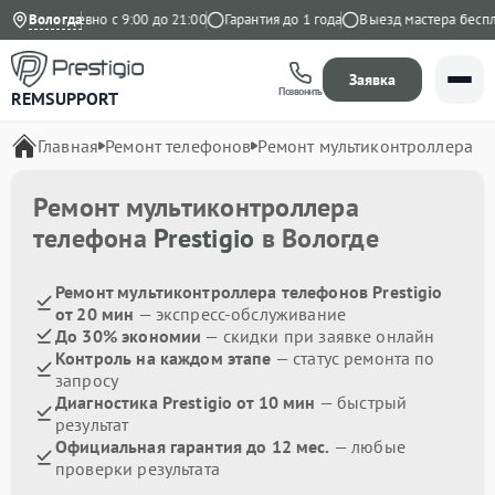
с
Ежедневно с 9:00 до 21:00
Вологда
Гарантия до 1 года
Выезд мастера бесплат
Заявка
Позвонить
REMSUPPORT
Главная
Ремонт телефонов
Ремонт мультиконтроллера
Ремонт мультиконтроллера
телефона
Prestigio
в Вологде
Ремонт мультиконтроллера телефонов Prestigio
от 20 мин
— экспресс-обслуживание
До 30% экономии
— скидки при заявке онлайн
Контроль на каждом этапе
— статус ремонта по
запросу
Диагностика Prestigio от 10 мин
— быстрый
результат
Официальная гарантия до 12 мес.
— любые
проверки результата