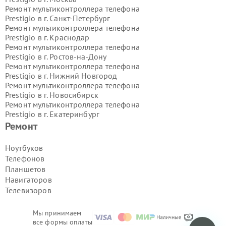
Ремонт мультиконтроллера телефона
Prestigio в г.
Санкт-Петербург
Ремонт мультиконтроллера телефона
Prestigio в г.
Краснодар
Ремонт мультиконтроллера телефона
Prestigio в г.
Ростов-на-Дону
Ремонт мультиконтроллера телефона
Prestigio в г.
Нижний Новгород
Ремонт мультиконтроллера телефона
Prestigio в г.
Новосибирск
Ремонт мультиконтроллера телефона
Prestigio в г.
Екатеринбург
Ремонт мультиконтроллера телефона
Ремонт
Prestigio в г.
Казань
Ремонт мультиконтроллера телефона
Ноутбуков
Prestigio в г.
Воронеж
Телефонов
Ремонт мультиконтроллера телефона
Планшетов
Prestigio в г.
Волгоград
Навигаторов
Ремонт мультиконтроллера телефона
Телевизоров
Prestigio в г.
Самара
Ремонт мультиконтроллера телефона
Prestigio в г.
Пермь
Мы принимаем
Ремонт мультиконтроллера телефона
все формы оплаты