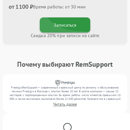
от 1100 ₽
Время работы: от 30 мин
Записаться
Скидка 20% при записи на сайте
Почему выбирают
RemSupport
PrestigioRemSupport — современный сервисный центр по ремонту и обслуживанию
техники Prestigio в Вологде с опытом более 10 лет. В штате компании — свыше 22
мастеров с подтвержденным опытом. За время работы число клиентов превысило 10
000, а также выполнено выполнено более 12 000 ремонтов. Ежемесячно в сервисный
центр поступает более 300 устройств, включая , , . Мы устраняем поломки любой
Читать далее
сложности и предлагаем стабильный уровень сервиса благодаря квалификации
мастеров.