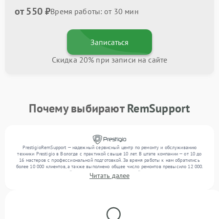
от 550 ₽
Время работы: от 30 мин
Записаться
Скидка 20% при записи на сайте
Почему выбирают
RemSupport
PrestigioRemSupport — надежный сервисный центр по ремонту и обслуживанию
техники Prestigio в Вологде с практикой свыше 10 лет. В штате компании — от 10 до
16 мастеров с профессиональной подготовкой. За время работы к нам обратились
более 10 000 клиентов, а также выполнено общее число ремонтов превысило 12 000.
Ежемесячно в сервисный центр поступает от 300 устройств, включая , , . Мы беремся
Читать далее
за задачи любой сложности и поддерживаем высокий стандарт качества благодаря
квалификации мастеров.