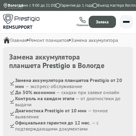
Ежедневно с 9:00 до 21:00
Вологда
Гарантия до 1 года
Выезд мастера бесплат
Заявка
Позвонить
REMSUPPORT
Главная
Ремонт планшетов
Замена аккумулятора
Замена аккумулятора
планшета
Prestigio
в Вологде
Замена аккумулятора планшетов Prestigio от 20
мин
— экспресс-обслуживание
До 30% экономии
— скидки при заявке онлайн
Контроль на каждом этапе
— от диагностики до
выдачи
Диагностика Prestigio от 10 мин
— точное
выявление
Официальная гарантия до 12 мес.
— с
подтверждающими документами