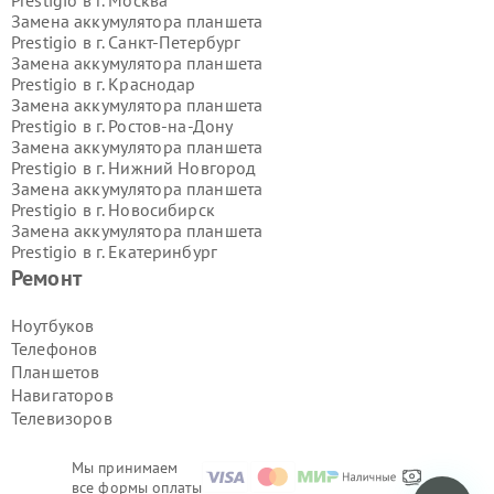
Prestigio в г.
Москва
Замена аккумулятора планшета
Prestigio в г.
Санкт-Петербург
Замена аккумулятора планшета
Prestigio в г.
Краснодар
Замена аккумулятора планшета
Prestigio в г.
Ростов-на-Дону
Замена аккумулятора планшета
Prestigio в г.
Нижний Новгород
Замена аккумулятора планшета
Prestigio в г.
Новосибирск
Замена аккумулятора планшета
Prestigio в г.
Екатеринбург
Замена аккумулятора планшета
Ремонт
Prestigio в г.
Казань
Замена аккумулятора планшета
Ноутбуков
Prestigio в г.
Воронеж
Телефонов
Замена аккумулятора планшета
Планшетов
Prestigio в г.
Волгоград
Навигаторов
Замена аккумулятора планшета
Телевизоров
Prestigio в г.
Самара
Замена аккумулятора планшета
Prestigio в г.
Пермь
Мы принимаем
Замена аккумулятора планшета
все формы оплаты