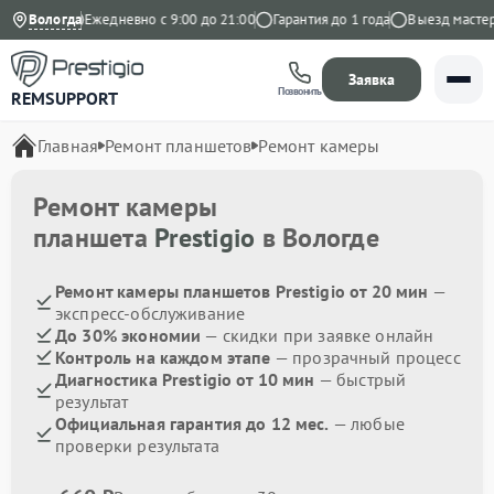
а Яндекс
Вологда
Ежедневно с 9:00 до 21:00
Гарантия до 1 года
Выезд мастера 
Заявка
Позвонить
REMSUPPORT
Главная
Ремонт планшетов
Ремонт камеры
Ремонт камеры
планшета
Prestigio
в Вологде
Ремонт камеры планшетов Prestigio от 20 мин
—
экспресс-обслуживание
До 30% экономии
— скидки при заявке онлайн
Контроль на каждом этапе
— прозрачный процесс
Диагностика Prestigio от 10 мин
— быстрый
результат
Официальная гарантия до 12 мес.
— любые
проверки результата