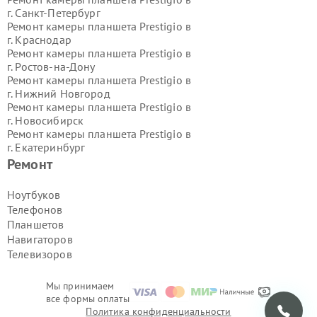
г.
Санкт-Петербург
Ремонт камеры планшета Prestigio в
г.
Краснодар
Ремонт камеры планшета Prestigio в
г.
Ростов-на-Дону
Ремонт камеры планшета Prestigio в
г.
Нижний Новгород
Ремонт камеры планшета Prestigio в
г.
Новосибирск
Ремонт камеры планшета Prestigio в
г.
Екатеринбург
Ремонт камеры планшета Prestigio в
Ремонт
г.
Казань
Ремонт камеры планшета Prestigio в
Ноутбуков
г.
Воронеж
Телефонов
Ремонт камеры планшета Prestigio в
Планшетов
г.
Волгоград
Навигаторов
Ремонт камеры планшета Prestigio в
Телевизоров
г.
Самара
Ремонт камеры планшета Prestigio в
г.
Пермь
Мы принимаем
Ремонт камеры планшета Prestigio в
все формы оплаты
г.
Красноярск
Политика конфиденциальности