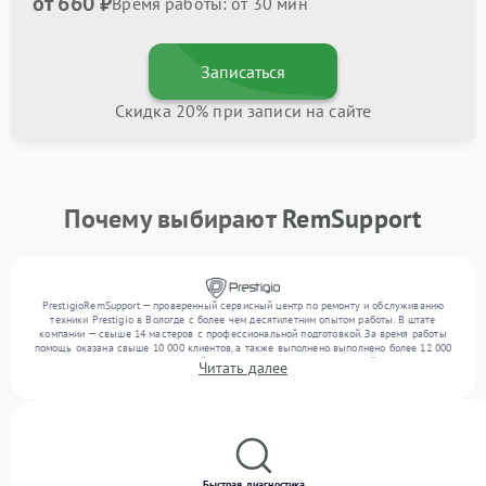
от 660 ₽
Время работы: от 30 мин
Записаться
Скидка 20% при записи на сайте
Почему выбирают
RemSupport
PrestigioRemSupport — проверенный сервисный центр по ремонту и обслуживанию
техники Prestigio в Вологде с более чем десятилетним опытом работы. В штате
компании — свыше 14 мастеров с профессиональной подготовкой. За время работы
помощь оказана свыше 10 000 клиентов, а также выполнено выполнено более 12 000
ремонтов. Ежемесячно в сервисный центр поступает более 300 устройств, включая , , .
Читать далее
Мы устраняем поломки любой сложности и предлагаем стабильный уровень сервиса
благодаря использованию современного оборудования.
Быстрая диагностика