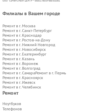
ООО "СЕРВИСНЫЙ ЦЕНТР"* 6685170650*668501001
Филиалы в Вашем городе
Ремонт в г.
Москва
Ремонт в г.
Санкт-Петербург
Ремонт в г.
Краснодар
Ремонт в г.
Ростов-на-Дону
Ремонт в г.
Нижний Новгород
Ремонт в г.
Новосибирск
Ремонт в г.
Екатеринбург
Ремонт в г.
Казань
Ремонт в г.
Воронеж
Ремонт в г.
Волгоград
Ремонт в г.
Самара
Ремонт в г.
Пермь
Ремонт в г.
Красноярск
Ремонт в г.
Ижевск
Ремонт в г.
Челябинск
Ремонт в г.
Тюмень
Ремонт в г.
Уфа
Ремонт
Ремонт в г.
Омск
Ремонт в г.
Иркутск
Ремонт в г.
Ярославль
Ноутбуков
Ремонт в г.
Саратов
Телефонов
Ремонт в г.
Барнаул