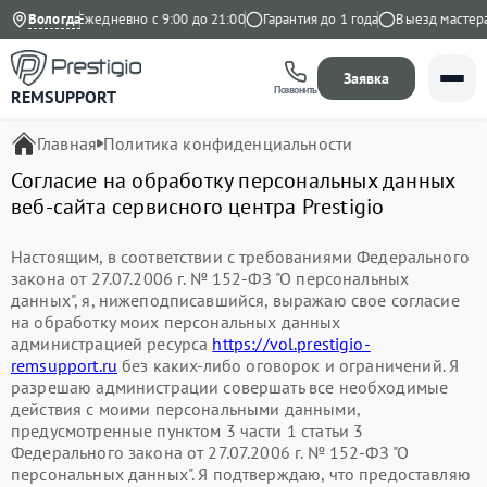
а Яндекс
Вологда
Ежедневно с 9:00 до 21:00
Гарантия до 1 года
Выезд мастера 
Заявка
Позвонить
REMSUPPORT
Главная
Политика конфиденциальности
Согласие на обработку персональных данных
веб-сайта сервисного центра Prestigio
Настоящим, в соответствии с требованиями Федерального
закона от 27.07.2006 г. № 152-ФЗ "О персональных
данных", я, нижеподписавшийся, выражаю свое согласие
на обработку моих персональных данных
администрацией ресурса
https://vol.prestigio-
remsupport.ru
без каких-либо оговорок и ограничений. Я
разрешаю администрации совершать все необходимые
действия с моими персональными данными,
предусмотренные пунктом 3 части 1 статьи 3
Федерального закона от 27.07.2006 г. № 152-ФЗ "О
персональных данных". Я подтверждаю, что предоставляю